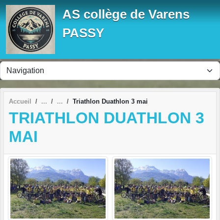
Panneau de gestion des cookies
AS collège de Varens
PASSY
Accueil
Triathlon Duathlon 3 mai
TRIATHLON DUATHLON 3
MAI