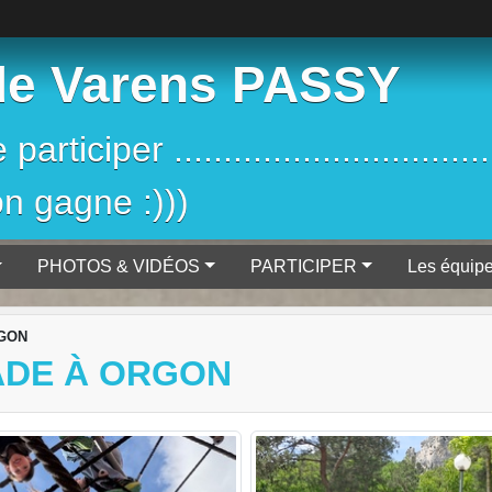
de Varens PASSY
iciper ....................................
on gagne :)))
PHOTOS & VIDÉOS
PARTICIPER
Les équip
RGON
ADE À ORGON