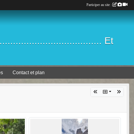
Participer au site :
.................................. Et
es
Contact et plan