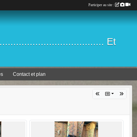
Participer au site :
.................................. Et
es
Contact et plan