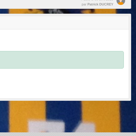
par
Patrick DUCREY