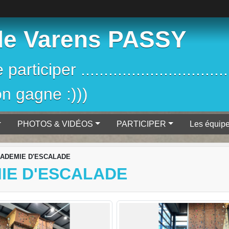
de Varens PASSY
iciper ....................................
on gagne :)))
PHOTOS & VIDÉOS
PARTICIPER
Les équip
CADEMIE D'ESCALADE
IE D'ESCALADE