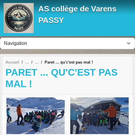
Panneau de gestion des cookies
AS collège de Varens
PASSY
Accueil
Paret ... qu'c'est pas mal !
PARET ... QU'C'EST PAS
MAL !