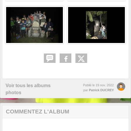
Voir tous les albums
Publié le
19 nov. 2022
par
Patrick DUCREY
photos
COMMENTEZ L'ALBUM