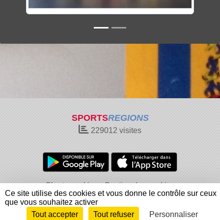
SPORTS
REGIONS
229012
visites
Charte cookies
Gestion des cookies
Ce site utilise des cookies et vous donne le contrôle sur ceux
Informations légales
Signaler un contenu inapproprié
que vous souhaitez activer
Tout accepter
Tout refuser
Personnaliser
Envie de participer ?
Connexion