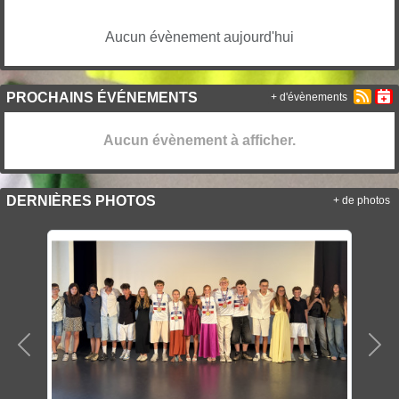
Aucun évènement aujourd'hui
PROCHAINS ÉVÉNEMENTS
+ d'évènements
Aucun évènement à afficher.
DERNIÈRES PHOTOS
+ de photos
Précedent
Sui