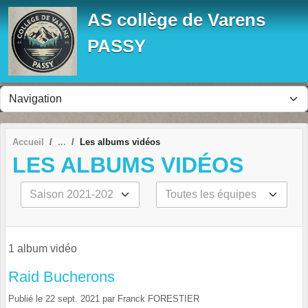
Panneau de gestion des cookies
AS collège de Varens
PASSY
Accueil
Les albums vidéos
LES ALBUMS VIDÉOS
1 album vidéo
Raid Bucherons
Publié le
22 sept. 2021
par
Franck FORESTIER